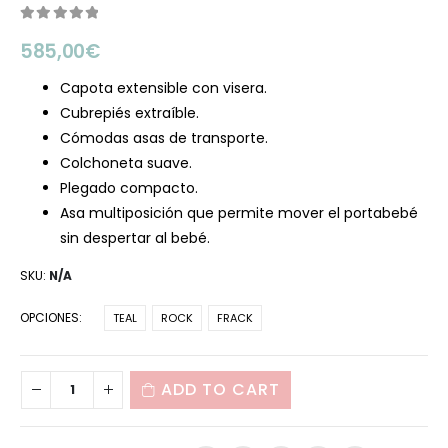
0
out of 5
585,00
€
Capota extensible con visera.
Cubrepiés extraíble.
Cómodas asas de transporte.
Colchoneta suave.
Plegado compacto.
Asa multiposición que permite mover el portabebé
sin despertar al bebé.
SKU:
N/A
OPCIONES
TEAL
ROCK
FRACK
ADD TO CART