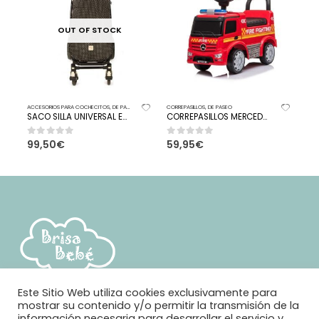
OUT OF STOCK
ACCESORIOS PARA COCHECITOS
,
DE PASEO
,
SACO DE SILLA
CORREPASILLOS
,
DE PASEO
ACCESORIOS
SACO SILLA UNIVERSAL EMILY WALKING MUM
CORREPASILLOS MERCEDES ANTROS
99,50
€
59,95
€
14,90
0
out of 5
0
out of 5
0
out of
Este Sitio Web utiliza cookies exclusivamente para
mostrar su contenido y/o permitir la transmisión de la
información necesaria para desarrollar el servicio y