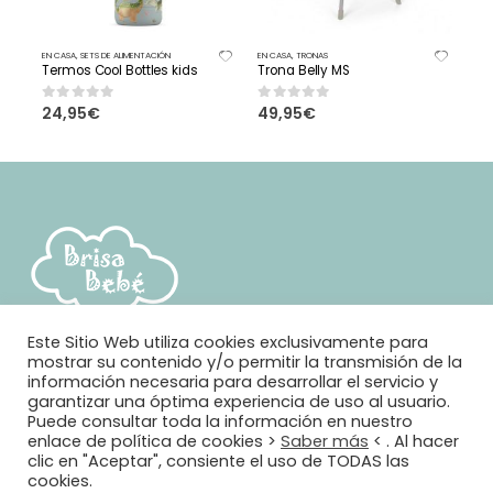
EN CASA
,
SETS DE ALIMENTACIÓN
EN CASA
,
TRONAS
CUN
Termos Cool Bottles kids
Trona Belly MS
CU
24,95
€
49,95
€
25
0
out of 5
0
out of 5
0
o
Este Sitio Web utiliza cookies exclusivamente para
mostrar su contenido y/o permitir la transmisión de la
información necesaria para desarrollar el servicio y
garantizar una óptima experiencia de uso al usuario.
Puede consultar toda la información en nuestro
enlace de política de cookies >
Saber más
< . Al hacer
clic en "Aceptar", consiente el uso de TODAS las
© Brisa Bebé. 2021. Todos los derechos reservados. Diseño y
cookies.