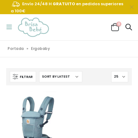
Envío 24/48 H
GRATUITO
en pedidos superiores
a 100€
0
Portada
»
Ergobaby
FILTRAR