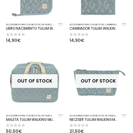
ACCESORIOS PARA COCHECITOS
,
DE PASEO
,
PORTADOCUMENTOS
ACCESORIOS PARA COCHECITOS
,
CAMBIADORES
,
DE PASEO
LIBRO NACIMIENTO TULUM WALKING MUM
CAMBIADOR TULUM WALKING MUM
14,90
€
14,90
€
0
out of 5
0
out of 5
OUT OF STOCK
OUT OF STOCK
ACCESORIOS PARA COCHECITOS
,
DE PASEO
,
MALETA
ACCESORIOS PARA COCHECITOS
,
DE PASEO
,
NECESER
MALETA TULUM WALKING MUM
NECESER TULUM WALKING MUM
50,50
€
21,50
€
0
out of 5
0
out of 5