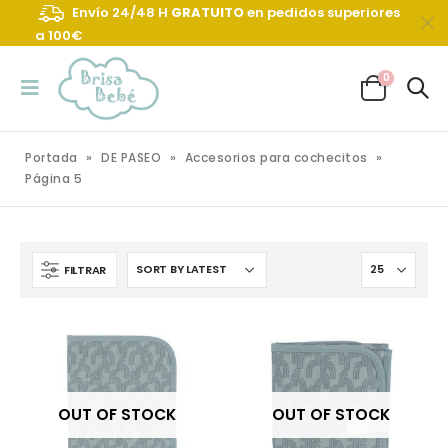
Envío 24/48 H
GRATUITO
en pedidos superiores
a 100€
0
Portada
»
DE PASEO
»
Accesorios para cochecitos
»
Página 5
FILTRAR
OUT OF STOCK
OUT OF STOCK