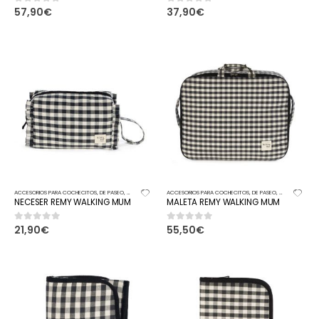
57,90
€
37,90
€
0
out of 5
0
out of 5
ACCESORIOS PARA COCHECITOS
,
DE PASEO
,
NECESER
ACCESORIOS PARA COCHECITOS
,
DE PASEO
,
MALETA
NECESER REMY WALKING MUM
MALETA REMY WALKING MUM
21,90
€
55,50
€
0
out of 5
0
out of 5