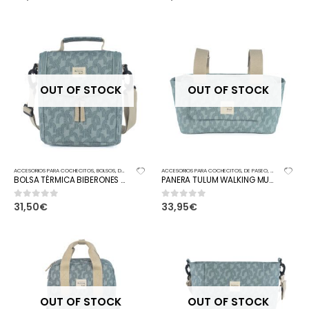
OUT OF STOCK
OUT OF STOCK
ACCESORIOS PARA COCHECITOS
,
BOLSOS
,
DE PASEO
ACCESORIOS PARA COCHECITOS
,
DE PASEO
,
PANERAS
BOLSA TÉRMICA BIBERONES TULUM BEBÉS WALKING MUM
PANERA TULUM WALKING MUM
31,50
€
33,95
€
0
out of 5
0
out of 5
OUT OF STOCK
OUT OF STOCK